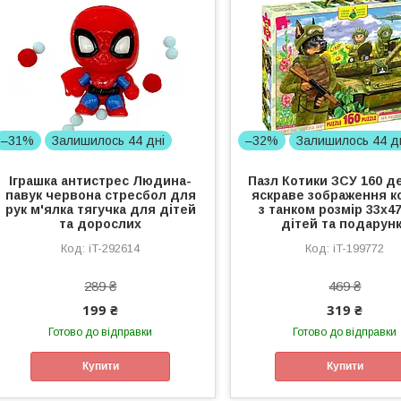
–31%
Залишилось 44 дні
–32%
Залишилось 44 д
Іграшка антистрес Людина-
Пазл Котики ЗСУ 160 д
павук червона стресбол для
яскраве зображення к
рук м'ялка тягучка для дітей
з танком розмір 33x4
та дорослих
дітей та подарун
iT-292614
iT-199772
289 ₴
469 ₴
199 ₴
319 ₴
Готово до відправки
Готово до відправки
Купити
Купити