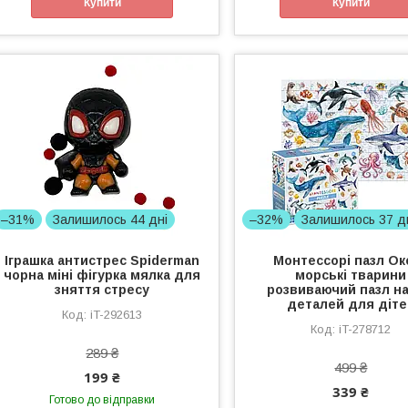
Купити
Купити
–31%
Залишилось 44 дні
–32%
Залишилось 37 д
Іграшка антистрес Spiderman
Монтессорі пазл Ок
чорна міні фігурка мялка для
морські тварини
зняття стресу
розвиваючий пазл на
деталей для діте
iT-292613
iT-278712
289 ₴
499 ₴
199 ₴
339 ₴
Готово до відправки