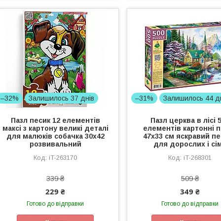
–32%
Залишилось 37 днів
–31%
Залишилось 44 д
Пазл песик 12 елементів
Пазл церква в лісі 
максі з картону великі деталі
елементів картонні 
для малюків собачка 30x42
47x33 см яскравий п
розвивальний
для дорослих і сім
iT-263170
iT-268301
339 ₴
509 ₴
229 ₴
349 ₴
Готово до відправки
Готово до відправки