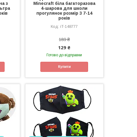
ча з
Minecraft біла багаторазова
ьтра
4-шарова для школи
оків
прогулянок розмір 3 7-14
років
iT-148777
189 ₴
129 ₴
Готово до відправки
Купити