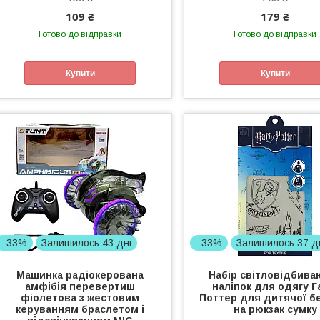
109 ₴
179 ₴
Готово до відправки
Готово до відправки
Купити
Купити
–33%
Залишилось 43 дні
–33%
Залишилось 37 д
Машинка радіокерована
Набір світловідбива
амфібія перевертиш
наліпок для одягу Г
фіолетова з жестовим
Поттер для дитячої б
керуванням браслетом і
на рюкзак сумку