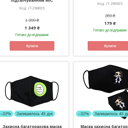
підсвічуванням MIC
iT-286915
iT-298815
269 ₴
1 999 ₴
179 ₴
1 349 ₴
Готово до відправки
Готово до відправки
Купити
Купити
–32%
Залишилось 43 дні
–32%
Залишилось 43 д
Захисна багаторазова маска
Маска захисна багато