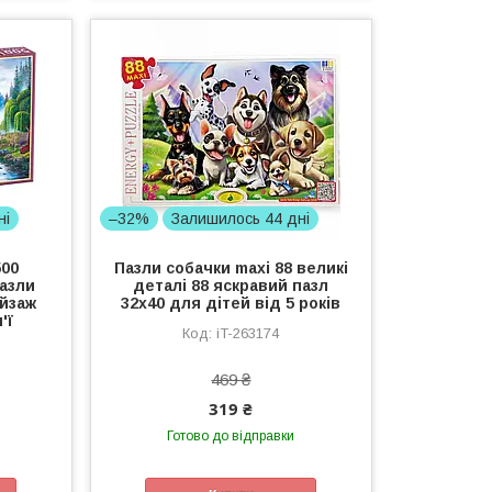
ні
–32%
Залишилось 44 дні
500
Пазли собачки maxi 88 великі
пазли
деталі 88 яскравий пазл
ейзаж
32x40 для дітей від 5 років
'ї
iT-263174
469 ₴
319 ₴
Готово до відправки