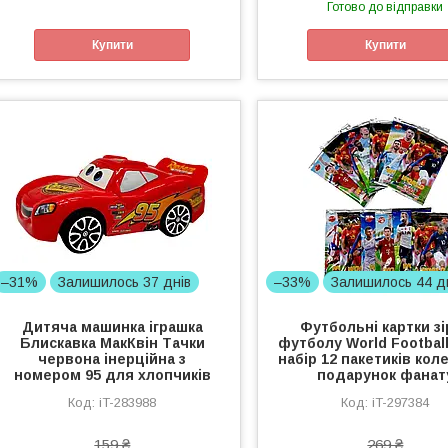
Готово до відправки
Купити
Купити
–31%
Залишилось 37 днів
–33%
Залишилось 44 д
Дитяча машинка іграшка
Футбольні картки зі
Блискавка МакКвін Тачки
футболу World Football
червона інерційна з
набір 12 пакетиків кол
номером 95 для хлопчиків
подарунок фанат
iT-283988
iT-297384
159 ₴
269 ₴