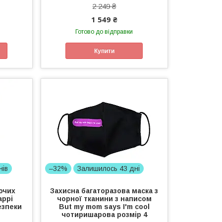
2 249 ₴
1 549 ₴
Готово до відправки
Купити
нів
–32%
Залишилось 43 дні
ючих
Захисна багаторазова маска з
аррі
чорної тканини з написом
езпеки
But my mom says I'm cool
чотиришарова розмір 4