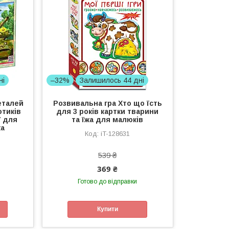
ні
–32%
Залишилось 44 дні
еталей
Розвивальна гра Хто що їсть
отиків
для 3 років картки тварини
7 для
та їжа для малюків
ка
iT-128631
539 ₴
369 ₴
Готово до відправки
Купити