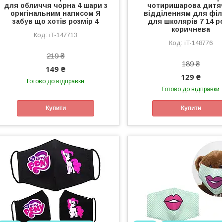
для обличчя чорна 4 шари з
чотиришарова дитя
оригінальним написом Я
відділенням для філ
забув що хотів розмір 4
для школярів 7 14 р
коричнева
iT-147713
iT-148776
219 ₴
189 ₴
149 ₴
129 ₴
Готово до відправки
Готово до відправки
Купити
Купити