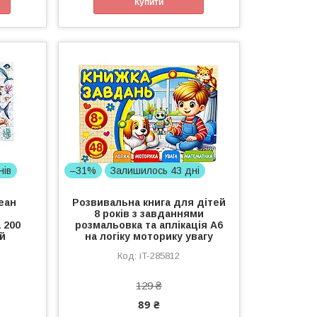
Купити
нів
–31%
Залишилось 43 дні
еан
Розвивальна книга для дітей
8 років з завданнями
 200
розмальовка та аплікація А6
й
на логіку моторику увагу
iT-285812
129 ₴
89 ₴