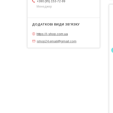
+380 (95) 153-72-99
Менеджер
https://i-shop.com.ua
ishop24.email@gmail.com