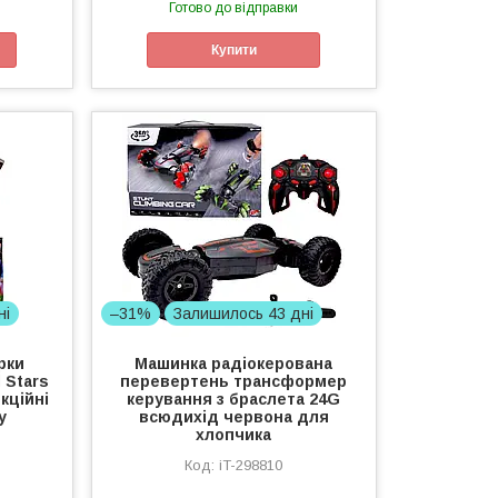
Готово до відправки
Купити
ні
–31%
Залишилось 43 дні
рки
Машинка радіокерована
 Stars
перевертень трансформер
екційні
керування з браслета 24G
у
всюдихід червона для
хлопчика
iT-298810