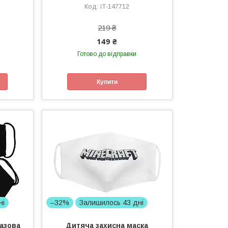
iT-147712
219 ₴
149 ₴
Готово до відправки
Купити
ні
–32%
Залишилось 43 дні
разова
Дитяча захисна маска