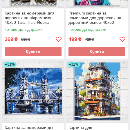
Картина за номерами для
Premium картина за
дорослих на підрамнику
номерами для дорослих на
40x50 Таксі Нью-Йорка
дерев’яній основі 40x50
складна
Котик у фарбі середньої
Готово до відправки
Готово до відправки
складності
369
499
₴
₴
539 ₴
729 ₴
Купити
Купити
–31%
–32%
Картина за номерами для
Картина для