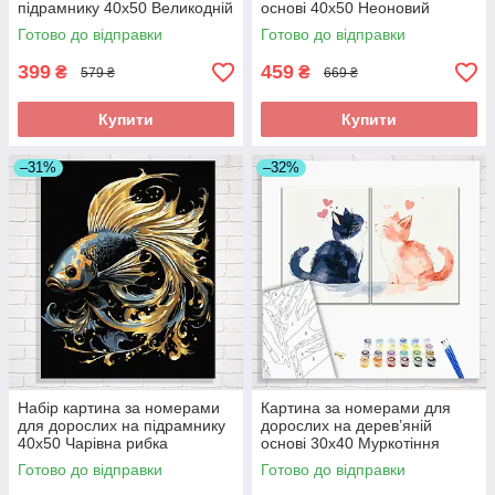
підрамнику 40x50 Великодній
основі 40x50 Неоновий
вісник складна
хамелеон складна
Готово до відправки
Готово до відправки
399
459
₴
₴
579 ₴
669 ₴
Купити
Купити
–31%
–32%
Набір картина за номерами
Картина за номерами для
для дорослих на підрамнику
дорослих на дерев’яній
40x50 Чарівна рибка
основі 30x40 Муркотіння
середньої складності
кохання середньої складності
Готово до відправки
Готово до відправки