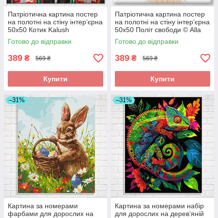
Патріотична картина постер
Патріотична картина постер
на полотні на стіну інтер’єрна
на полотні на стіну інтер’єрна
50x50 Котик Kalush
50x50 Політ свободи © Alla
©Маріанна Пащук
Berezovska
Готово до відправки
Готово до відправки
389
389
₴
₴
569 ₴
569 ₴
Купити
Купити
–31%
–31%
Картина за номерами
Картина за номерами набір
фарбами для дорослих на
для дорослих на дерев’яній