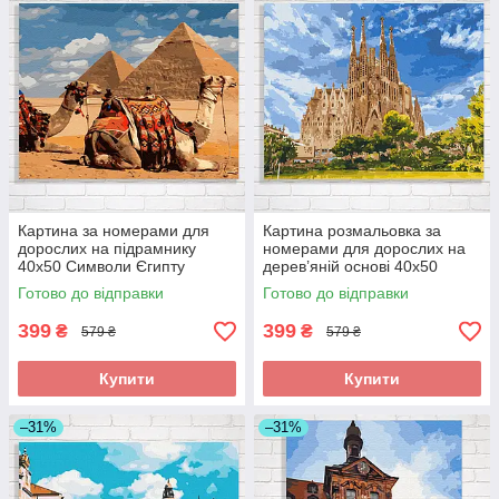
Картина за номерами для
Картина розмальовка за
дорослих на підрамнику
номерами для дорослих на
40x50 Символи Єгипту
дерев’яній основі 40x50
складна
Собор Святого Сімейства
Готово до відправки
Готово до відправки
складна
399
399
₴
₴
579 ₴
579 ₴
Купити
Купити
–31%
–31%