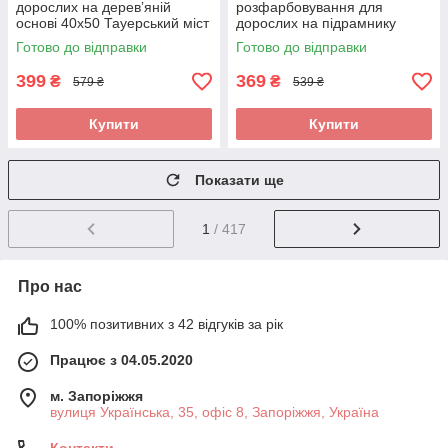
дорослих на деревʼяній
розфарбовування для
основі 40x50 Тауерський міст
дорослих на підрамнику
складна
40x50 Токійські апартаменти
Готово до відправки
Готово до відправки
складна
399
369
₴
₴
579 ₴
539 ₴
Купити
Купити
Показати ще
1
/ 417
Про нас
100% позитивних з 42 відгуків за рік
Працює з 04.05.2020
м. Запоріжжя
вулиця Українська, 35, офіс 8, Запоріжжя, Україна