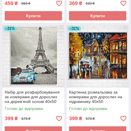
459
369
₴
₴
669 ₴
539 ₴
Купити
Купити
–31%
–31%
Набір для розфарбовування
Картинка розмальовка за
за номерами для дорослих
номерами для дорослих на
на дерев’яній основі 40x50
підрамнику 40x50
Ретро Париж складний
Романтична подорож
Готово до відправки
Готово до відправки
складна
399
399
₴
₴
579 ₴
579 ₴