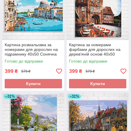
Картина розмальовка за
Картина за номерами
номерами для дорослих на
фарбами для дорослих на
підрамнику 40x50 Сонячна
дерев’яній основі 40x50
Венеція складна
Стара ратуша Бамберга
Готово до відправки
Готово до відправки
складна
399
399
₴
₴
579 ₴
579 ₴
Купити
Купити
–31%
–31%