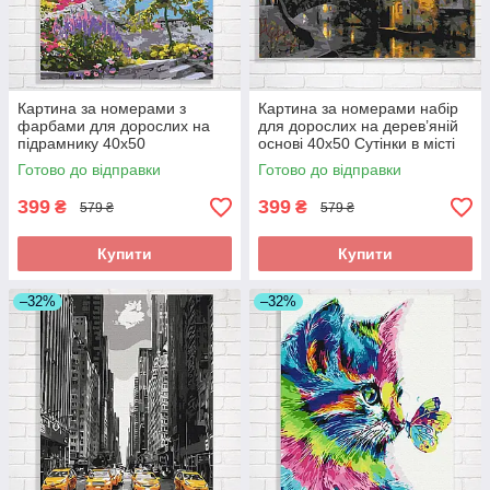
Картина за номерами з
Картина за номерами набір
фарбами для дорослих на
для дорослих на дерев’яній
підрамнику 40x50
основі 40x50 Сутінки в місті
Старовинний сад біля моря 1
складна
Готово до відправки
Готово до відправки
складна
399
399
₴
₴
579 ₴
579 ₴
Купити
Купити
–32%
–32%