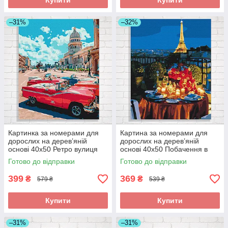
Купити
Купити
–31%
–32%
Картинка за номерами для
Картина за номерами для
дорослих на дерев’яній
дорослих на дерев’яній
основі 40x50 Ретро вулиця
основі 40x50 Побачення в
складна
Парижі складна
Готово до відправки
Готово до відправки
399
369
₴
₴
579 ₴
539 ₴
Купити
Купити
–31%
–31%