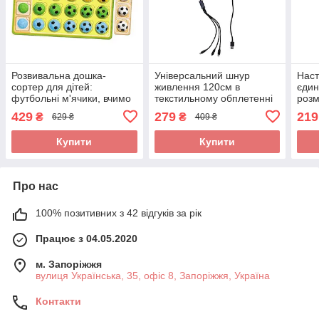
Розвивальна дошка-
Універсальний шнур
Наст
сортер для дітей:
живлення 120см в
єдин
футбольні м'ячики, вчимо
текстильному обплетенні
розм
лічбу, кольори та цифри
для MicroUSB TypeC
мар
429
279
219
₴
₴
629 ₴
409 ₴
від 1 до 5
Lightning гаджетів чорний
стир
Купити
Купити
Про нас
100% позитивних з 42 відгуків за рік
Працює з 04.05.2020
м. Запоріжжя
вулиця Українська, 35, офіс 8, Запоріжжя, Україна
Контакти