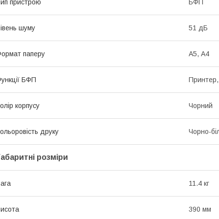
ип пристрою
БФП
івень шуму
51 дБ
ормат паперу
А5, А4
ункції БФП
Принтер,
олір корпусу
Чорний
ольоровість друку
Чорно-бі
Габаритні розміри
ага
11.4 кг
исота
390 мм