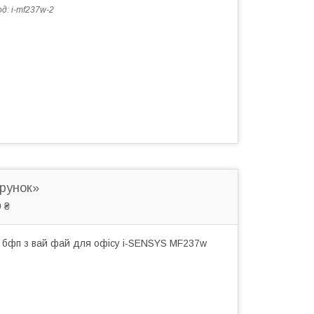
од:
i-mf237w-2
арунок»
 ₴
 бфп з вай фай для офісу i-SENSYS MF237w