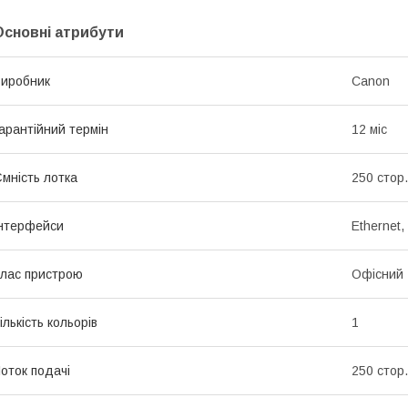
Основні атрибути
иробник
Canon
арантійний термін
12 міс
мність лотка
250 стор.
нтерфейси
Ethernet,
лас пристрою
Офісний
ількість кольорів
1
оток подачі
250 стор.