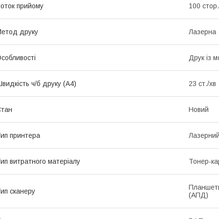
оток прийому
100 стор.
етод друку
Лазерна
собливості
Друк із м
видкість ч/б друку (A4)
23 ст./хв
Стан
Новий
ип принтера
Лазерни
ип витратного матеріалу
Тонер-к
Планшетн
ип сканеру
(АПД)