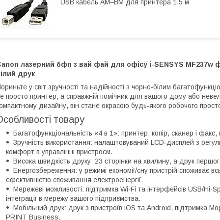
USB кабель AM–BM для принтера 1.5 м
Canon лазерний бфп з вай фай для офісу i-SENSYS MF237w ф
ілий друк
ориньте у світ зручності та надійності з чорно-білим багатофунк
е просто принтер, а справжній помічник для вашого дому або неве
омпактному дизайну, він стане окрасою будь-якого робочого просто
Особливості товару
Багатофункціональність «4 в 1»: принтер, копір, сканер і факс,
Зручність використання: налаштовуваний LCD-дисплей з регул
комфорт в управлінні пристроєм.
Висока швидкість друку: 23 сторінки на хвилину, а друк першо
Енергозбереження: у режимі економії/сну пристрій споживає всь
ефективністю споживання електроенергії.
Мережеві можливості: підтримка Wi-Fi та інтерфейсів USB/Hi-Sp
інтеграції в мережу вашого підприємства.
Мобільний друк: друк з пристроїв iOS та Android, підтримка Mo
PRINT Business.