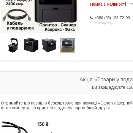
Немає в наявності
К
+380 (95) 153-72-99
Менеджер
Акція «Товари у под
Ви заощаджуєте 150
Отримайте цю позицію безкоштовно при покупці «Canon лазерний
факс сканер копір принтер в одному чорно-білий друк»
150 ₴