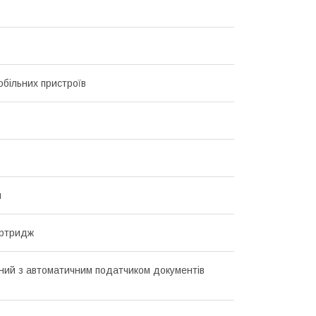
обільних пристроїв
й
артридж
ий з автоматичним податчиком документів