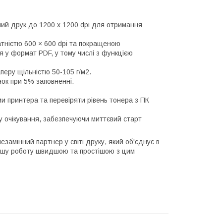
ений друк до 1200 x 1200 dpi для отримання
тністю 600 × 600 dpi та покращеною
я у формат PDF, у тому числі з функцією
перу щільністю 50-105 г/м2.
ок при 5% заповненні.
 принтера та перевіряти рівень тонера з ПК
му очікування, забезпечуючи миттєвий старт
амінний партнер у світі друку, який об'єднує в
и вашу роботу швидшою та простішою з цим