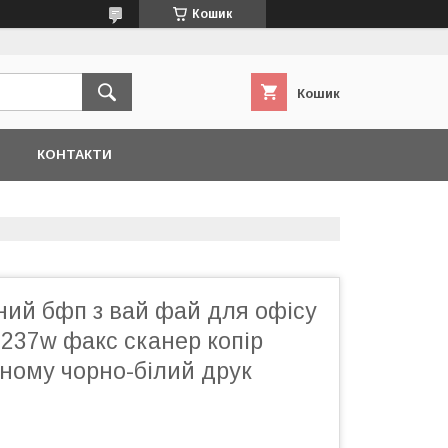
Кошик
Кошик
Я
КОНТАКТИ
ний бфп з вай фай для офісу
237w факс сканер копір
ному чорно-білий друк