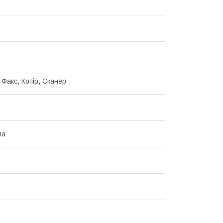
 Факс, Копір, Сканер
ла