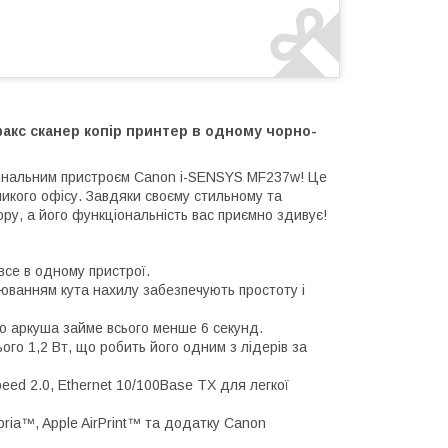
акс сканер копір принтер в одному чорно-
ціональним пристроєм Canon i-SENSYS MF237w! Це
ликого офісу. Завдяки своєму стильному та
ру, а його функціональність вас приємно здивує!
 все в одному пристрої.
юванням кута нахилу забезпечують простоту і
го аркуша займе всього менше 6 секунд.
ого 1,2 Вт, що робить його одним з лідерів за
eed 2.0, Ethernet 10/100Base TX для легкої
pria™, Apple AirPrint™ та додатку Canon