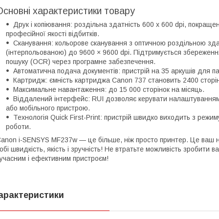
Основні характеристики товару
Друк і копіювання: роздільна здатність 600 x 600 dpi, покращ
професійної якості відбитків.
Сканування: кольорове сканування з оптичною роздільною зда
(інтерпольованою) до 9600 × 9600 dpi. Підтримується збереженн
пошуку (OCR) через програмне забезпечення.
Автоматична подача документів: пристрій на 35 аркушів для па
Картридж: ємність картриджа Canon 737 становить 2400 сторін
Максимальне навантаження: до 15 000 сторінок на місяць.
Віддалений інтерфейс: RUI дозволяє керувати налаштуваннями
або мобільного пристрою.
Технологія Quick First-Print: пристрій швидко виходить з режи
роботи.
anon i-SENSYS MF237w — це більше, ніж просто принтер. Це ваш нез
обі швидкість, якість і зручність! Не втратьте можливість зробит
учасним і ефективним пристроєм!
арактеристики