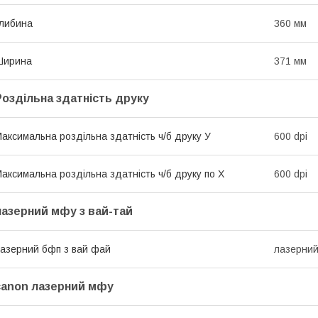
либина
360 мм
Ширина
371 мм
Роздільна здатність друку
аксимальна роздільна здатність ч/б друку У
600 dpi
аксимальна роздільна здатність ч/б друку по Х
600 dpi
лазерний мфу з вай-тай
азерний бфп з вай фай
лазерний
canon лазерний мфу