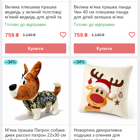
Велика плюшева іграшка
Велика м’яка іграшка панда
ведмідь у зеленій толстовці
Чен 40 см плюшева панда
м'який ведмідь для дітей та
для дітей затишна м’яка
обіймів 49 см
іграшка для подарунка
Готово до відправки
Готово до відправки
759
759
₴
₴
1 149 ₴
1 149 ₴
Купити
Купити
–34%
–34%
М'яка іграшка Патрон собака
Новорічна декоративна
джек рассел патрон 22х30 см
подушка з оленем для
найкращий подарунок для
прикраси кімнати та