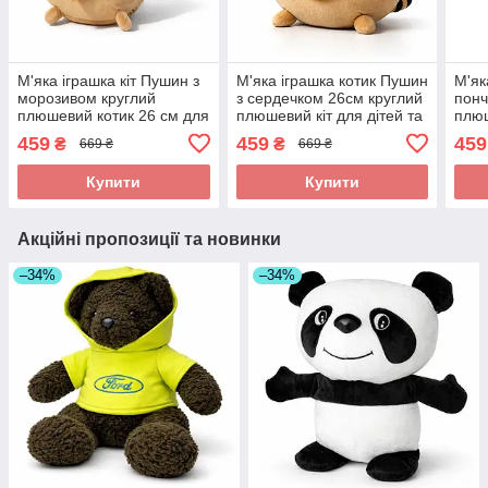
М'яка іграшка кіт Пушин з
М'яка іграшка котик Пушин
М'як
морозивом круглий
з сердечком 26см круглий
понч
плюшевий котик 26 см для
плюшевий кіт для дітей та
плюш
дітей і дорослих
подарунка Dreamtoys
обій
459
459
459
₴
₴
669 ₴
669 ₴
Dreamtoys
Україна
Купити
Купити
Акційні пропозиції та новинки
–34%
–34%