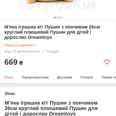
М'яка іграшка кіт Пушин з пончиком 26см
круглий плюшевий Пушин для дітей і
дорослих Dreamtoys
Немає в наявності
Код: iD-pKбежпончик
Роздріб
669
₴
Опис
Характеристики
Доставка
Оплата
Умови п
Опис
М'яка іграшка кіт Пушин з пончиком
26см круглий плюшевий Пушин для
дітей і дорослих Dreamtoys