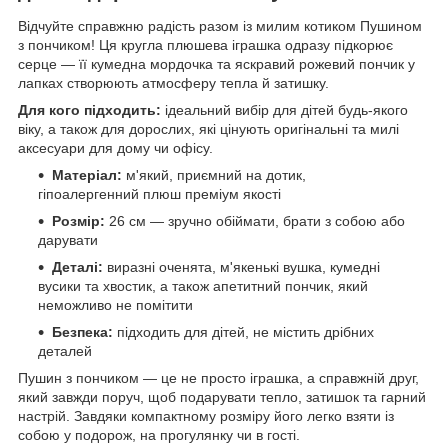
Відчуйте справжню радість разом із милим котиком Пушином
з пончиком! Ця кругла плюшева іграшка одразу підкорює
серце — її кумедна мордочка та яскравий рожевий пончик у
лапках створюють атмосферу тепла й затишку.
Для кого підходить:
ідеальний вибір для дітей будь-якого
віку, а також для дорослих, які цінують оригінальні та милі
аксесуари для дому чи офісу.
Матеріал:
м'який, приємний на дотик,
гіпоалергенний плюш преміум якості
Розмір:
26 см — зручно обіймати, брати з собою або
дарувати
Деталі:
виразні оченята, м'якенькі вушка, кумедні
вусики та хвостик, а також апетитний пончик, який
неможливо не помітити
Безпека:
підходить для дітей, не містить дрібних
деталей
Пушин з пончиком — це не просто іграшка, а справжній друг,
який завжди поруч, щоб подарувати тепло, затишок та гарний
настрій. Завдяки компактному розміру його легко взяти із
собою у подорож, на прогулянку чи в гості.