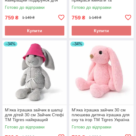
дітей і дорослих
подарунка дитині 30х30 см
Готово до відправки
Готово до відправки
Tigres
759
759
₴
₴
1 149 ₴
1 149 ₴
Купити
Купити
–34%
–34%
М'яка іграшка зайчик в шапці
М'яка іграшка зайчик 30 см
для дітей 30 см Зайчик Стефі
плюшева дитяча іграшка для
ТМ Tigres найкращий
сну та ігор ТМ Tigres Україна
подарунок дитині Україна
Готово до відправки
Готово до відправки