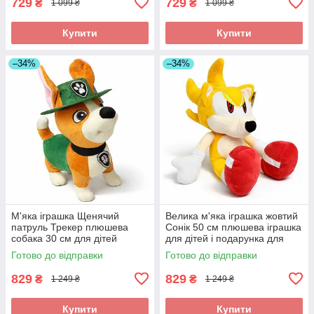
729
729
₴
₴
1 099 ₴
1 099 ₴
Купити
Купити
–34%
–34%
М'яка іграшка Щенячий
Велика м'яка іграшка жовтий
патруль Трекер плюшева
Сонік 50 см плюшева іграшка
собака 30 см для дітей
для дітей і подарунка для
подарунок фанатам
хлопчика
Готово до відправки
Готово до відправки
мультфільму
829
829
₴
₴
1 249 ₴
1 249 ₴
Купити
Купити