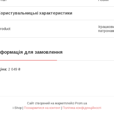
Користувальницькі характеристики
Іграшков
roduct
патронам
нформація для замовлення
іна:
2 049 ₴
Сайт створений на маркетплейсі
Prom.ua
i-Shop |
Поскаржитися на контент
|
Політика конфіденційності