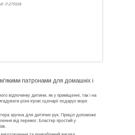
од:
iT-275558
 м'якими патронами для домашніх і
го відпочинку дитини, як у приміщенні, так і на
гадувати різні ігрові сценарії подарує море
стера зручна для дитячих рук. Приціл допоможе
ення від перемог. Бластер простий у
зів.
ь виготовлення та привабливий вигляд.