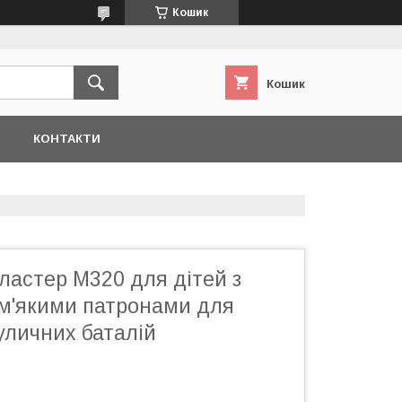
Кошик
Кошик
Я
КОНТАКТИ
ластер M320 для дітей з
 м'якими патронами для
уличних баталій