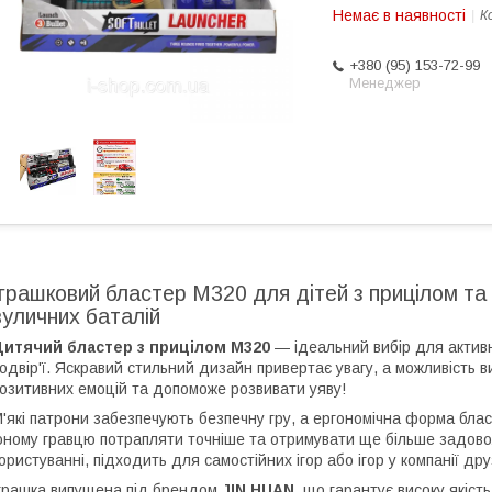
Немає в наявності
К
+380 (95) 153-72-99
Менеджер
Іграшковий бластер M320 для дітей з прицілом та
вуличних баталій
Дитячий бластер з прицілом M320
— ідеальний вибір для активно
одвір'ї. Яскравий стильний дизайн привертає увагу, а можливість ви
озитивних емоцій та допоможе розвивати уяву!
'які патрони забезпечують безпечну гру, а ергономічна форма бла
ному гравцю потрапляти точніше та отримувати ще більше задовол
ористуванні, підходить для самостійних ігор або ігор у компанії дру
грашка випущена під брендом
JIN HUAN
, що гарантує високу якіст