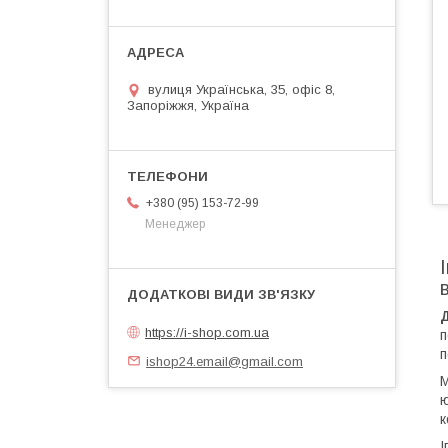
вулиця Українська, 35, офіс 8,
Запоріжжя, Україна
+380 (95) 153-72-99
Менеджер
https://i-shop.com.ua
п
п
ishop24.email@gmail.com
М
ю
к
І