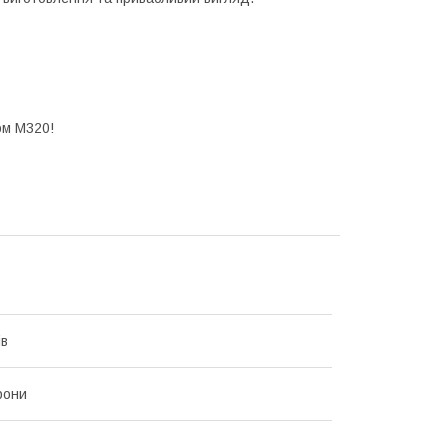
ом M320!
ів
рони