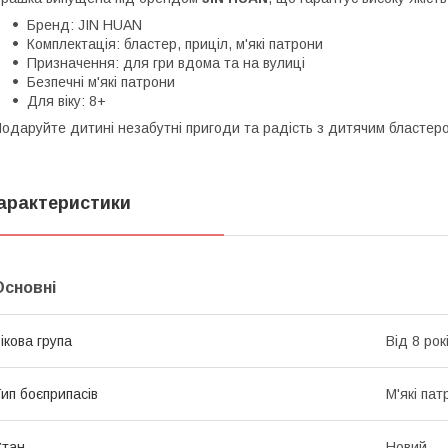
Бренд: JIN HUAN
Комплектація: бластер, приціл, м'які патрони
Призначення: для гри вдома та на вулиці
Безпечні м'які патрони
Для віку: 8+
одаруйте дитині незабутні пригоди та радість з дитячим бластер
арактеристики
Основні
ікова група
Від 8 рок
ип боєприпасів
М'які пат
Стан
Новий